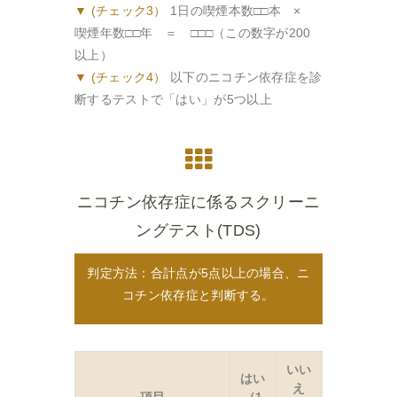
▼ (チェック3）
1日の喫煙本数□□本 ×
喫煙年数□□年 ＝ □□□（この数字が200
以上）
▼ (チェック4）
以下のニコチン依存症を診
断するテストで「はい」が5つ以上
ニコチン依存症に係るスクリーニ
ングテスト(TDS)
判定方法：合計点が5点以上の場合、ニ
コチン依存症と判断する。
いい
はい
え
項目
（1