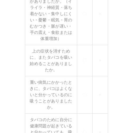
がありましたか。（イ
ライラ・神経質・落ち
着かない・集中しにく
〇
×
い・憂鬱・眠気・胃の
むかつき・脈が遅い・
手の震え・食欲または
体重増加）
上の症状を消すため
に、またタバコを吸い
〇
×
始めることがありまし
たか。
重い病気にかかったと
きに、タバコはよくな
いと分かっているのに
〇
×
吸うことがありました
か。
タバコのために自分に
健康問題が起きている
と分かっていても、吸
〇
×