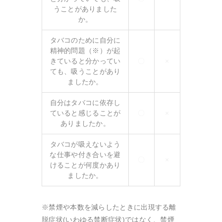
うことがありました
か。
タバコのために自分に
精神的問題（※）が起
きていると分かってい
〇
×
ても、吸うことがあり
ましたか。
自分はタバコに依存し
ていると感じることが
〇
×
ありましたか。
タバコが吸えないよう
な仕事や付き合いを避
〇
×
けることが何度かあり
ましたか。
※禁煙や本数を減らしたときに出現する離
脱症状(いわゆる禁断症状)ではなく、禁煙