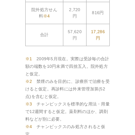
院外処方せん
2,720
816円
料
※4
円
57,620
17,286
合計
円
円
※1
2009年5月現在。実際は受診毎の合計
額の端数を10円未満で四捨五入。院外処方
と仮定。
※2
禁煙のみを目的に、診療所で治療を受
けると仮定。再診料には外来管理加算(52
点)を含むと仮定。
※3
チャンピックスを標準的な用法・用量
で12週間すると仮定。薬剤料のほか、調剤
料などが別に必要。
※4
チャンピックスのみ処方されると仮
定。