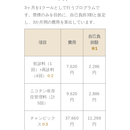
3ヶ月を1クールとして行うプログラムで
す。禁煙のみを目的に、自己負担3割と仮定
し、3か月間の費用を算出しています。
自己負
項目
費用
担額
※1
初診料（1
7,620
2,286
回）+再診料
円
円
（4回）
※2
ニコチン依存
9,620
2,886
症管理料（計
円
円
5回）
チャンビック
37,660
11,298
ス
※3
円
円